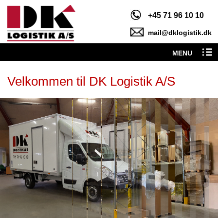
+45 71 96 10 10
mail@dklogistik.dk
MENU
Velkommen til DK Logistik A/S