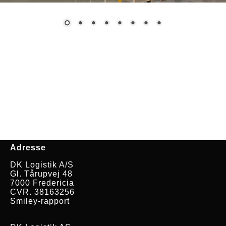
Adresse
DK Logistik A/S
Gl. Tårupvej 48
7000 Fredericia
CVR. 38163256
Smiley-rapport